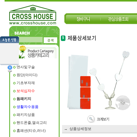
면사및구슬
원단(아이다)
기초부자재
보석십자수
돔패키지
생활자수용품
패키지상품
핸드폰줄,열쇠고리
→ 상품상세정보
홈패션(티슈,러너)