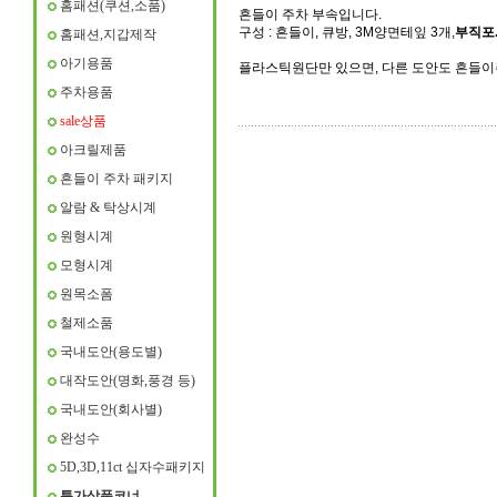
홈패션(쿠션,소품)
흔들이 주차 부속입니다.
구성 : 흔들이, 큐방, 3M양면테잎 3개,
부직포
홈패션,지갑제작
아기용품
플라스틱원단만 있으면, 다른 도안도 흔들이주차
주차용품
sale상품
아크릴제품
흔들이 주차 패키지
알람 & 탁상시계
원형시계
모형시계
원목소폼
철제소품
국내도안(용도별)
대작도안(명화,풍경 등)
국내도안(회사별)
완성수
5D,3D,11ct 십자수패키지
특가상품코너