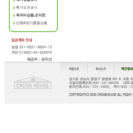
특가도안코너
옥의티상품,조각천
단종&장기품절상품