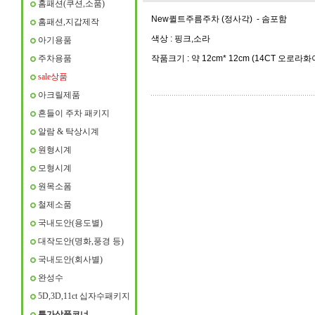
홈패션(쿠션,소품)
New퀼트주름주차 (정사각) - 솜포함
홈패션,지갑제작
색상 : 핑크,소라
아기용품
주차용품
작품크기 : 약 12cm* 12cm (14CT 오로라화
sale상품
아크릴제품
흔들이 주차 패키지
알람 & 탁상시계
원형시계
모형시계
원목소폼
철제소품
국내도안(용도별)
대작도안(명화,풍경 등)
국내도안(회사별)
완성수
5D,3D,11ct 십자수패키지
특가상품코너