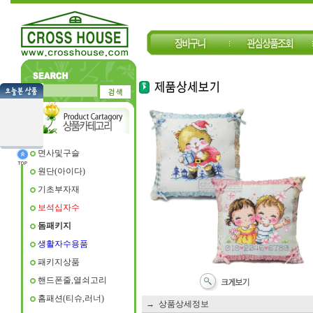
면사및구슬
원단(아이다)
기초부자재
보석십자수
돔패키지
생활자수용품
패키지상품
핸드폰줄,열쇠고리
홈패션(티슈,러너)
→ 상품상세정보