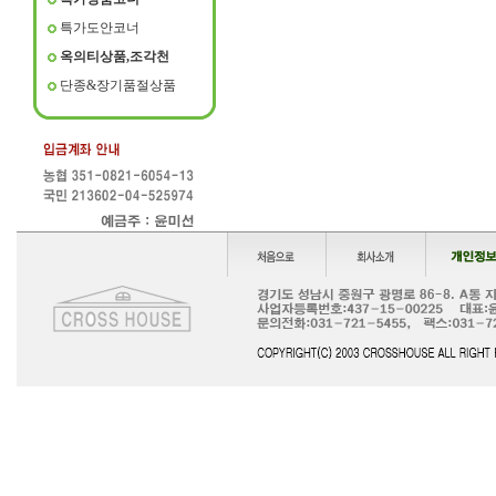
특가도안코너
옥의티상품,조각천
단종&장기품절상품