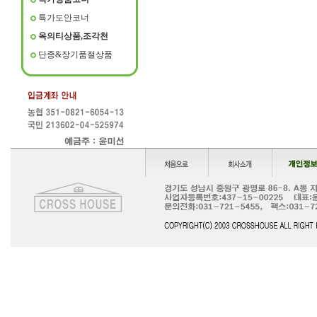
특가도안코너
옥의티상품,조각천
단종&장기품절상품