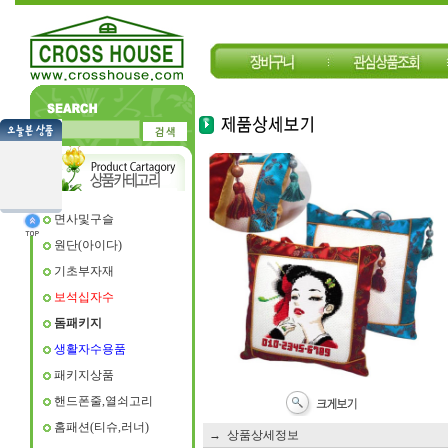
면사및구슬
원단(아이다)
기초부자재
보석십자수
돔패키지
생활자수용품
패키지상품
핸드폰줄,열쇠고리
홈패션(티슈,러너)
→ 상품상세정보