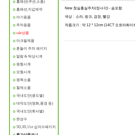
홈패션(쿠션,소품)
New 청실홍실주차(정사각) - 솜포함
홈패션,지갑제작
색상 : 소라, 핑크, 검정, 빨강
아기용품
주차용품
작품크기 : 약 12 * 12cm (14CT 오로라화이
sale상품
아크릴제품
흔들이 주차 패키지
알람 & 탁상시계
원형시계
모형시계
원목소폼
철제소품
국내도안(용도별)
대작도안(명화,풍경 등)
국내도안(회사별)
완성수
5D,3D,11ct 십자수패키지
특가상품코너