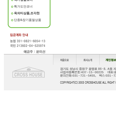
특가도안코너
옥의티상품,조각천
단종&장기품절상품