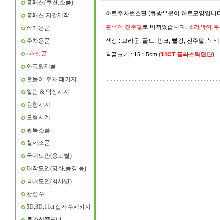
홈패션(쿠션,소품)
하트주차번호판 (큐방부분이 하트모양입니다~
홈패션,지갑제작
흰색이 진주펄
로 바뀌었습니다.
소라색이 추
아기용품
주차용품
색상 : 브라운, 골드, 핑크, 빨강, 진주펄, 녹색
sale상품
작품크기 : 15 * 5cm
(14CT 플라스틱원단)
아크릴제품
흔들이 주차 패키지
알람 & 탁상시계
원형시계
모형시계
원목소폼
철제소품
국내도안(용도별)
대작도안(명화,풍경 등)
국내도안(회사별)
완성수
5D,3D,11ct 십자수패키지
특가상품코너