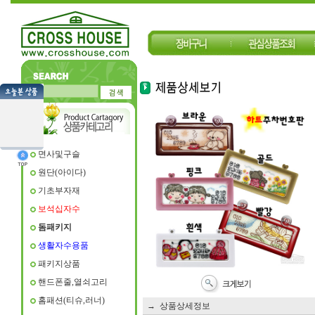
면사및구슬
원단(아이다)
기초부자재
보석십자수
돔패키지
생활자수용품
패키지상품
핸드폰줄,열쇠고리
홈패션(티슈,러너)
→ 상품상세정보