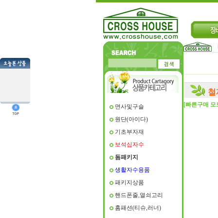
철
[빠른구매 모
면사및구슬
원단(아이다)
기초부자재
보석십자수
돔패키지
생활자수용품
패키지상품
핸드폰줄,열쇠고리
홈패션(티슈,러너)