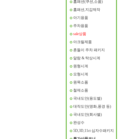
홈패션(쿠션,소품)
홈패션,지갑제작
아기용품
주차용품
sale상품
아크릴제품
흔들이 주차 패키지
알람 & 탁상시계
원형시계
모형시계
원목소폼
철제소품
국내도안(용도별)
대작도안(명화,풍경 등)
국내도안(회사별)
완성수
5D,3D,11ct 십자수패키지
특가상품코너