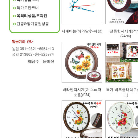
특가도안코너
옥의티상품,조각천
단종&장기품절상품
시계바늘(해와달小-파랑)
전통한지시계(적
(24cm)
바라엔틱시계[24.5cm,저
특가-비즈클래식쿠
소음](054)
드)