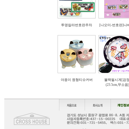
투명칼라번호판주차
[나오미-번호판]나
야옹이 원형티슈커버
블랙펄시계[검정
(23.5cm,무소음