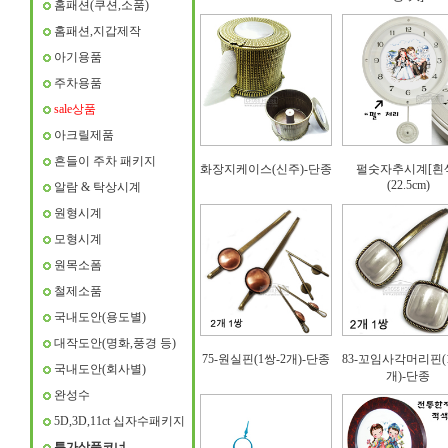
홈패션(쿠션,소품)
홈패션,지갑제작
아기용품
주차용품
sale상품
아크릴제품
흔들이 주차 패키지
화장지케이스(신주)-단종
펄숫자추시계[흰
(22.5cm)
알람 & 탁상시계
원형시계
모형시계
원목소폼
철제소품
국내도안(용도별)
대작도안(명화,풍경 등)
75-원실핀(1쌍-2개)-단종
83-꼬임사각머리핀(1
국내도안(회사별)
개)-단종
완성수
5D,3D,11ct 십자수패키지
특가상품코너