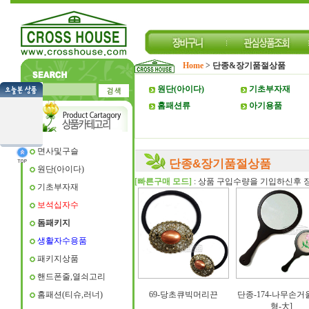
Home
>
단종&장기품절상품
원단(아이다)
기초부자재
홈패션류
아기용품
면사및구슬
단종&장기품절상품
원단(아이다)
[빠른구매 모드]
: 상품 구입수량을 기입하신후 
기초부자재
보석십자수
돔패키지
생활자수용품
패키지상품
핸드폰줄,열쇠고리
홈패션(티슈,러너)
69-당초큐빅머리끈
단종-174-나무손거울
형-大]