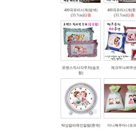
400곡유리시계(밤색)
400곡유리시계(흰
(33.7cm)
단종
(33.7cm)
단종
로렌스직사각주차(솜포
체크무늬40쿠
함)
탁상칼라체인알람(흰색)
미니복주머니포