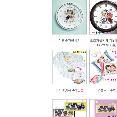
야광숫자원시계
오즈거울시계(대)-[
(30cm,무소음)
토끼베넷저고리
단종
구름무늬주차