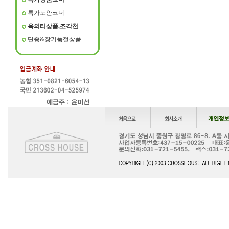
특가도안코너
옥의티상품,조각천
단종&장기품절상품