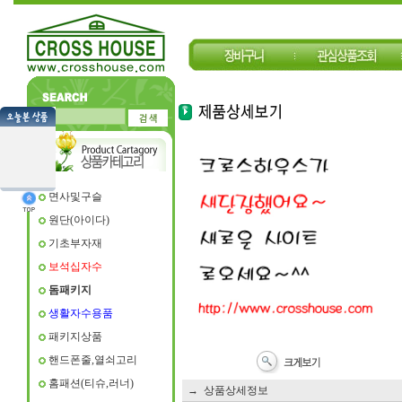
면사및구슬
원단(아이다)
기초부자재
보석십자수
돔패키지
생활자수용품
패키지상품
핸드폰줄,열쇠고리
홈패션(티슈,러너)
→ 상품상세정보