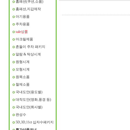
홈패션(쿠션,소품)
홈패션,지갑제작
아기용품
주차용품
sale상품
아크릴제품
흔들이 주차 패키지
알람 & 탁상시계
원형시계
모형시계
원목소폼
철제소품
국내도안(용도별)
대작도안(명화,풍경 등)
국내도안(회사별)
완성수
5D,3D,11ct 십자수패키지
특가상품코너