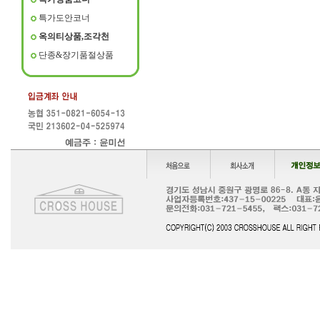
특가도안코너
옥의티상품,조각천
단종&장기품절상품