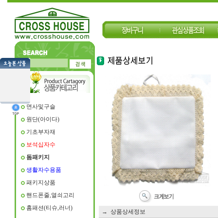
면사및구슬
원단(아이다)
기초부자재
보석십자수
돔패키지
생활자수용품
패키지상품
핸드폰줄,열쇠고리
홈패션(티슈,러너)
→ 상품상세정보