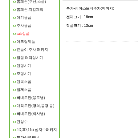
홈패션(쿠션,소품)
특가-레이스뜨게주차(베이지)
홈패션,지갑제작
전체크기 : 18cm
아기용품
주차용품
작품크기 : 13cm
sale상품
아크릴제품
흔들이 주차 패키지
알람 & 탁상시계
원형시계
모형시계
원목소폼
철제소품
국내도안(용도별)
대작도안(명화,풍경 등)
국내도안(회사별)
완성수
5D,3D,11ct 십자수패키지
특가상품코너