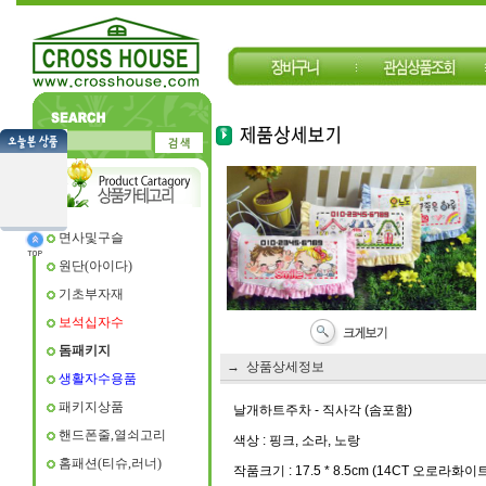
면사및구슬
원단(아이다)
기초부자재
보석십자수
돔패키지
→ 상품상세정보
생활자수용품
패키지상품
날개하트주차 - 직사각 (솜포함)
핸드폰줄,열쇠고리
색상 : 핑크, 소라, 노랑
홈패션(티슈,러너)
작품크기 : 17.5 * 8.5cm (14CT 오로라화이