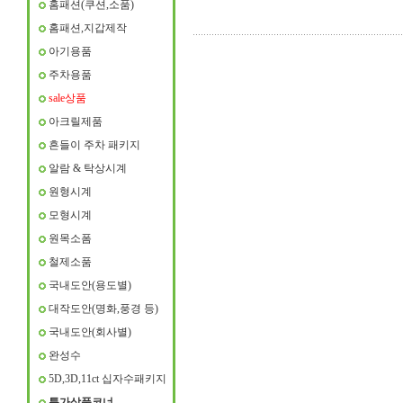
홈패션(쿠션,소품)
홈패션,지갑제작
아기용품
주차용품
sale상품
아크릴제품
흔들이 주차 패키지
알람 & 탁상시계
원형시계
모형시계
원목소폼
철제소품
국내도안(용도별)
대작도안(명화,풍경 등)
국내도안(회사별)
완성수
5D,3D,11ct 십자수패키지
특가상품코너