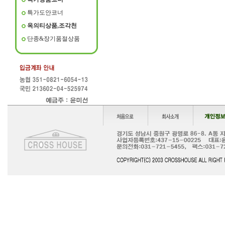
특가도안코너
옥의티상품,조각천
단종&장기품절상품