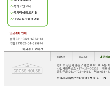
특가도안코너
옥의티상품,조각천
단종&장기품절상품