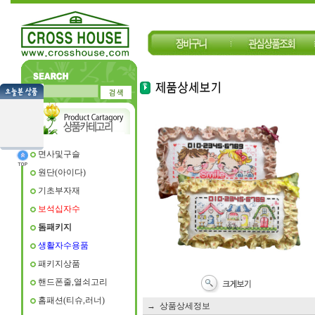
면사및구슬
원단(아이다)
기초부자재
보석십자수
돔패키지
생활자수용품
패키지상품
핸드폰줄,열쇠고리
홈패션(티슈,러너)
→ 상품상세정보