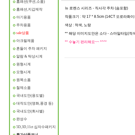
홈패션(쿠션,소품)
뉴 로렌스 시리즈 - 직사각 주차 (솜포함)
홈패션,지갑제작
작품크기 : 약 17 * 8.5cm (14CT 오로라화이
아기용품
주차용품
색상 : 적색, 노랑
sale상품
** 해당 이미지도안은 소다 - 스마일타임(적색
아크릴제품
** 수놓기 편리해요~~ *^^*
흔들이 주차 패키지
알람 & 탁상시계
원형시계
모형시계
원목소폼
철제소품
국내도안(용도별)
대작도안(명화,풍경 등)
국내도안(회사별)
완성수
5D,3D,11ct 십자수패키지
특가상품코너