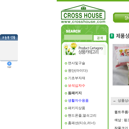
면사및구슬
원단(아이다)
기초부자재
보석십자수
돔패키지
생활자수용품
→ 상품상
패키지상품
퀼트주름주
핸드폰줄,열쇠고리
색상 : 핑
홈패션(티슈,러너)
작품크기 : 