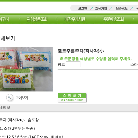
퀼트주름주차(직사각)小
※ 주문량을 색상별로 수량을 입력해 주세요.
핑크
소
세정보
차 (직사각)小 - 솜포함
크, 소라 ,(연두는 단종)
약 12.5 * 6.5cm (14CT 오로라화이트)