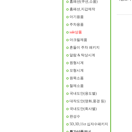
홈패션(쿠션,소품)
홈패션,지갑제작
아기용품
주차용품
sale상품
아크릴제품
흔들이 주차 패키지
알람 & 탁상시계
원형시계
모형시계
원목소폼
철제소품
국내도안(용도별)
대작도안(명화,풍경 등)
국내도안(회사별)
완성수
5D,3D,11ct 십자수패키지
특가상품코너