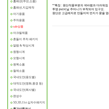
홈패션(쿠션,소품)
**특징 : 원단작품부분의 색바램과 더러워짐
홈패션,지갑제작
투명 pvc비닐 주머니가 부착되어 있구요.
원단은 고급레자로 만들어져 먼지가 묻을 염
아기용품
주차용품
sale상품
아크릴제품
흔들이 주차 패키지
알람 & 탁상시계
원형시계
모형시계
원목소폼
철제소품
국내도안(용도별)
대작도안(명화,풍경 등)
국내도안(회사별)
완성수
5D,3D,11ct 십자수패키지
특가상품코너