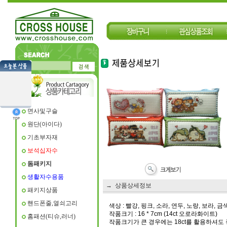
면사및구슬
원단(아이다)
기초부자재
보석십자수
돔패키지
생활자수용품
→ 상품상세정보
패키지상품
핸드폰줄,열쇠고리
색상 : 빨강, 핑크, 소라, 연두, 노랑, 보라, 금
작품크기 : 16 * 7cm (14ct 오로라화이트)
홈패션(티슈,러너)
작품크기가 큰 경우에는 18ct를 활용하셔도