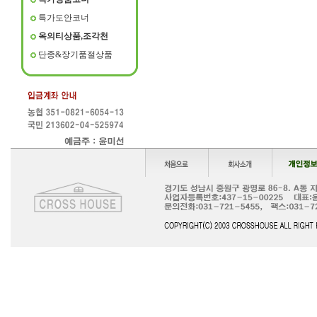
특가도안코너
옥의티상품,조각천
단종&장기품절상품