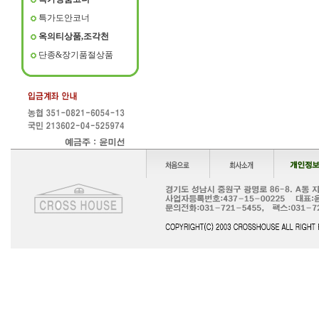
특가도안코너
옥의티상품,조각천
단종&장기품절상품