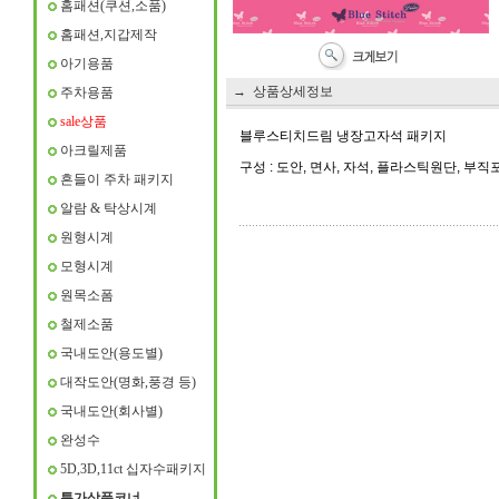
홈패션(쿠션,소품)
홈패션,지갑제작
아기용품
→ 상품상세정보
주차용품
sale상품
블루스티치드림 냉장고자석 패키지
아크릴제품
구성 : 도안, 면사, 자석, 플라스틱원단, 부직
흔들이 주차 패키지
알람 & 탁상시계
원형시계
모형시계
원목소폼
철제소품
국내도안(용도별)
대작도안(명화,풍경 등)
국내도안(회사별)
완성수
5D,3D,11ct 십자수패키지
특가상품코너