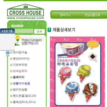
면사및구슬
원단(아이다)
기초부자재
보석십자수
돔패키지
생활자수용품
패키지상품
핸드폰줄,열쇠고리
홈패션(티슈,러너)