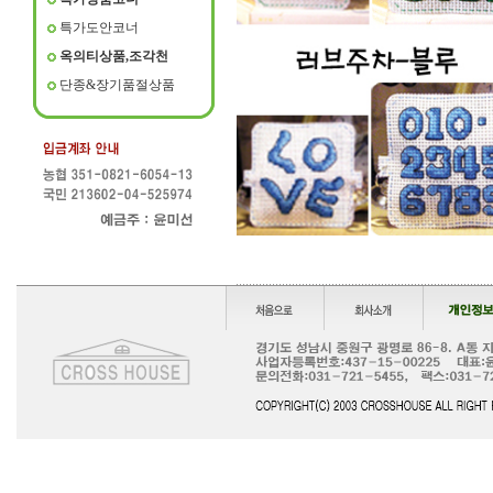
특가도안코너
옥의티상품,조각천
단종&장기품절상품