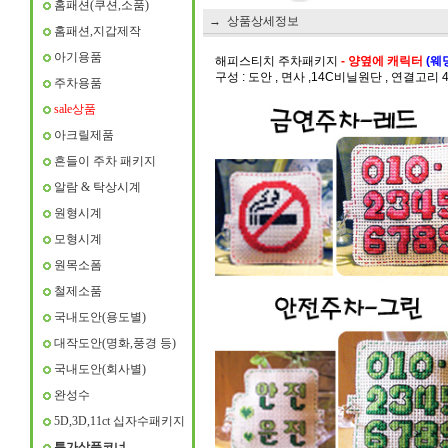
홈패션(쿠션,소품)
→ 상품상세정보
홈패션,지갑제작
아기용품
해피스티치 주차패키지
- 양옆에 캐릭터
(웨
구성 : 도안 , 면사 ,14C비닐원단 , 연결고리 
주차용품
sale상품
아크릴제품
흔들이 주차 패키지
알람 & 탁상시계
원형시계
모형시계
원목소폼
철제소품
국내도안(용도별)
대작도안(명화,풍경 등)
국내도안(회사별)
완성수
5D,3D,11ct 십자수패키지
특가상품코너