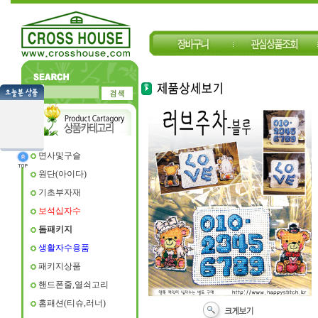
면사및구슬
원단(아이다)
기초부자재
보석십자수
돔패키지
생활자수용품
패키지상품
핸드폰줄,열쇠고리
홈패션(티슈,러너)